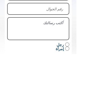
رجل
إمرأة
أرسل